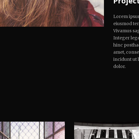
Projec
Lorem ipsum 
eiusmod tem
Vivamus sagi
Integer lege
hinc posthac
amet, consec
incidunt ut
dolor.