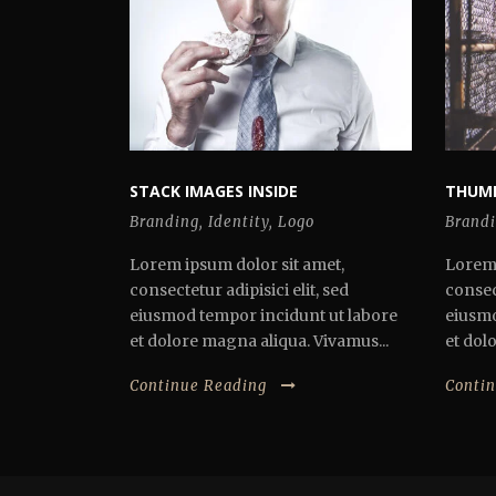
STACK IMAGES INSIDE
THUMB
Branding
,
Identity
,
Logo
Brand
Lorem ipsum dolor sit amet,
Lorem 
consectetur adipisici elit, sed
consect
eiusmod tempor incidunt ut labore
eiusmo
et dolore magna aliqua. Vivamus...
et dol
Continue Reading
Conti