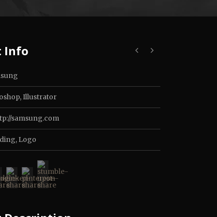
 Info
sung
shop, Illustrator
ttp://samsung.com
ding
,
Logo