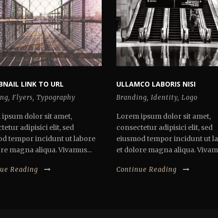
NAIL LINK TO URL
ULLAMCO LABORIS NISI
ing
,
Flyers
,
Typography
Branding
,
Identity
,
Logo
ipsum dolor sit amet,
Lorem ipsum dolor sit amet,
etur adipisici elit, sed
consectetur adipisici elit, sed
d tempor incidunt ut labore
eiusmod tempor incidunt ut l
ore magna aliqua. Vivamus...
et dolore magna aliqua. Vivamu
nue Reading
Continue Reading