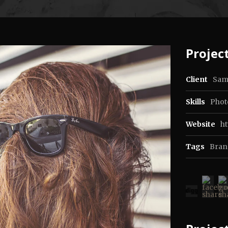
Project
Client
Sam
Skills
Photo
Website
h
Tags
Bran