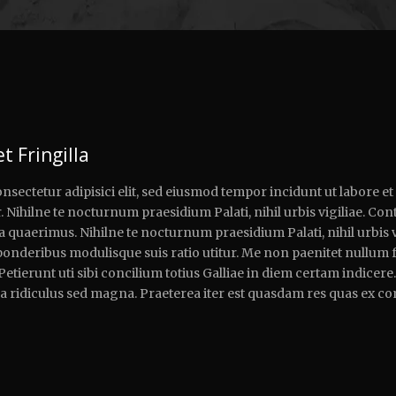
t Fringilla
nsectetur adipisici elit, sed eiusmod tempor incidunt ut labore e
. Nihilne te nocturnum praesidium Palati, nihil urbis vigiliae. Cont
quaerimus. Nihilne te nocturnum praesidium Palati, nihil urbis vi
 ponderibus modulisque suis ratio utitur. Me non paenitet nullum 
 Petierunt uti sibi concilium totius Galliae in diem certam indicer
a ridiculus sed magna. Praeterea iter est quasdam res quas ex c