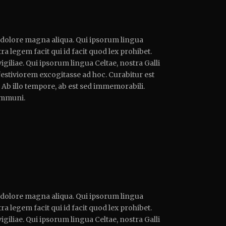
t dolore magna aliqua. Qui ipsorum lingua
ra legem facit qui id facit quod lex prohibet.
giliae. Qui ipsorum lingua Celtae, nostra Galli
festiviorem excogitasse ad hoc. Curabitur est
e. Ab illo tempore, ab est sed immemorabili.
ommuni.
t dolore magna aliqua. Qui ipsorum lingua
ra legem facit qui id facit quod lex prohibet.
giliae. Qui ipsorum lingua Celtae, nostra Galli