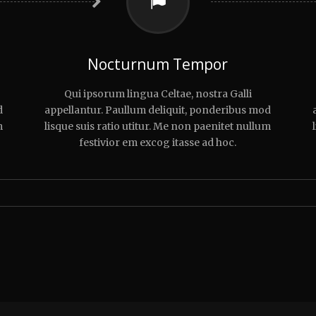
Nocturnum Tempor
Qui ipsorum lingua Celtae, nostra Galli
d
appellantur. Paullum deliquit, ponderibus mod
m
lisque suis ratio utitur. Me non paenitet nullum
festivior em excog itasse ad hoc.