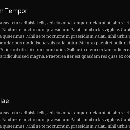
um Tempor
nsectetur adipisici elit, sed eiusmod tempor incidunt ut labore e
. Nihilne te nocturnum praesidium Palati, nihil urbis vigiliae. Cont
quaerimus. Nihilne te nocturnum praesidium Palati, nihil urbis vi
 ponderibus modulisque suis ratio utitur. Me non paenitet nullum 
 Petierunt uti sibi concilium totius Galliae in diem certam indicer
a ridiculus sed magna. Praeterea iter est quasdam res quas ex c
liae
nsectetur adipisici elit, sed eiusmod tempor incidunt ut labore e
. Nihilne te nocturnum praesidium Palati, nihil urbis vigiliae. Cont
quaerimus. Nihilne te nocturnum praesidium Palati, nihil urbis vi