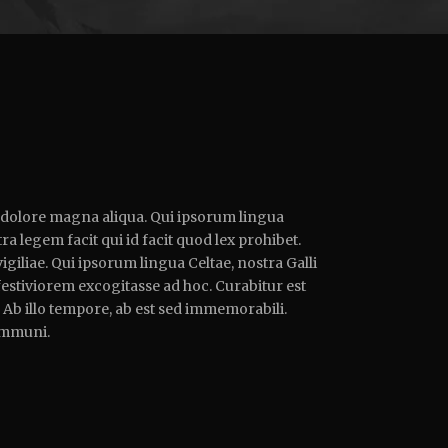
t dolore magna aliqua. Qui ipsorum lingua
ra legem facit qui id facit quod lex prohibet.
giliae. Qui ipsorum lingua Celtae, nostra Galli
festiviorem excogitasse ad hoc. Curabitur est
e. Ab illo tempore, ab est sed immemorabili.
ommuni.