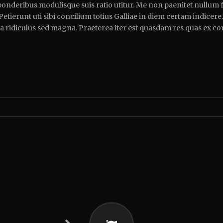
 ponderibus modulisque suis ratio utitur. Me non paenitet nullum 
 Petierunt uti sibi concilium totius Galliae in diem certam indicer
a ridiculus sed magna. Praeterea iter est quasdam res quas ex c